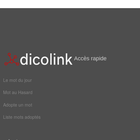
Mots liés par leur sémantique
imam
ritals
Accès rapide
Le mot du jour
Mot au Hasard
Adopte un mot
Liste mots adoptés