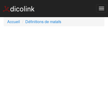
Tog
nav
Accueil
Définitions de matafs