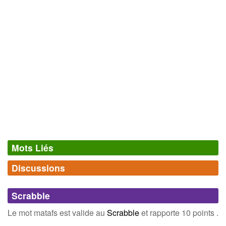
Mots Liés
Discussions
Synonymes
(0)
Comments (0)
Mots avec la même signification
Scrabble
Connectez-vous
inscrivez-vous
Le mot matafs est valide au
Scrabble
et rapporte 10 points .
Champ Lexical
(2)