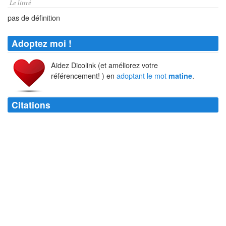
Le littré
pas de définition
Adoptez moi !
Aidez Dicolink (et améliorez votre
référencement! ) en
adoptant le mot
.
matine
Citations
Lever
matin
n'est point bonheur - Boire
matin
est le meilleur.
François Rabelais
Un
matin
, l'un de de nous manquant de noir, se servit de bleu :
l'impressionnisme était né.
Auguste Renoir
Celui qui le
matin
a compris les enseignements de la sagesse, le soir
peut mourir content.
Confucius