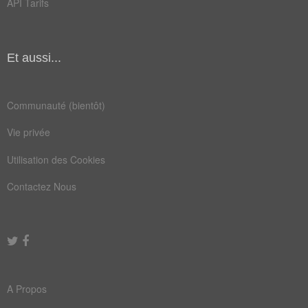
API Tarifs
ami
tex
cake
chat
Et aussi...
chum
gars
keum
mâle
Communauté (bientôt)
nana
pote
Vie privée
pute
sexe
Utilisation des Cookies
truc
type
Contactez Nous
amant
argot
chéri
dandy
homme
bouffe
copain
loulou
A Propos
muguet
gugusse