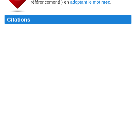
référencement! ) en
adoptant le mot
.
mec
Citations
Je suis soulagée de ne pas avoir un
mec
qui gagne moins que moi.
Noémie Lenoir
Aujourd'hui, on me proposerait de faire un film avec un
mec
qui hurle sur
les actrices, je sais que j'y réfléchirais à deux fois. Je ne suis pas assez
dingue de ce métier pour accepter cet enfer.
Mélanie Laurent
J'ai buté un
mec
à Reno juste pour le regarder crever.
Johnny Cash
Si un
mec
voit passer la chance et qu'il ne l'attrape pas, c'est vraiment
un imbécile.
Coluche
C'est un
mec
qui mâche pas ses mots, du coup il avale ses conneries
tout rond.