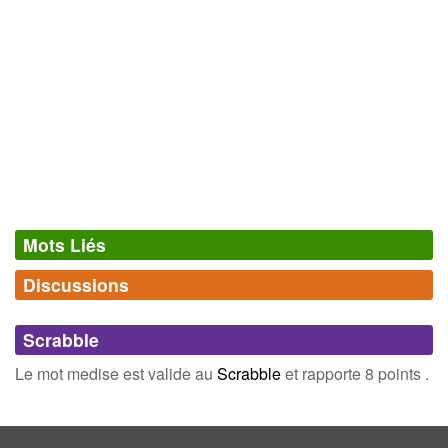
Mots Liés
Discussions
Synonymes
(0)
Comments (0)
Mots avec la même signification
Scrabble
Connectez-vous
inscrivez-vous
Le mot medise est valide au
Scrabble
et rapporte 8 points .
Champ Lexical
(29)
Mots liés par leur sémantique