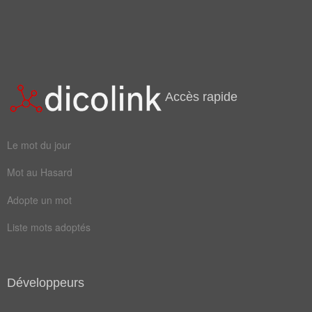
jaser
medis
pêche
mentir
accuser
charger
coasser
décrier
Accès rapide
potiner
attaquer
bavarder
cancaner
Le mot du jour
dénigrer
diffamer
Mot au Hasard
éreinter
injurier
Adopte un mot
insulter
jacasser
Liste mots adoptés
médisant
calomnier
clabauder
criailler
Développeurs
critiquer
déprécier