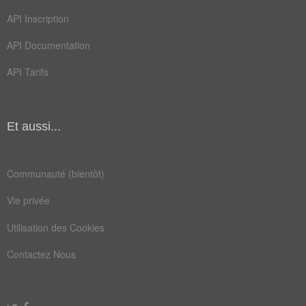
désobliger
discréditer
API Inscription
incriminer
médisance
API Documentation
persifler
API Tarifs
Et aussi...
Communauté (bientôt)
Vie privée
Utilisation des Cookies
Contactez Nous