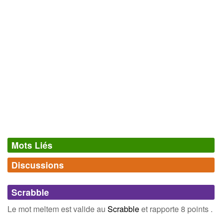
Mots Liés
Discussions
Synonymes
(0)
Comments (0)
Mots avec la même signification
Scrabble
Connectez-vous
inscrivez-vous
Le mot meltem est valide au
Scrabble
et rapporte 8 points .