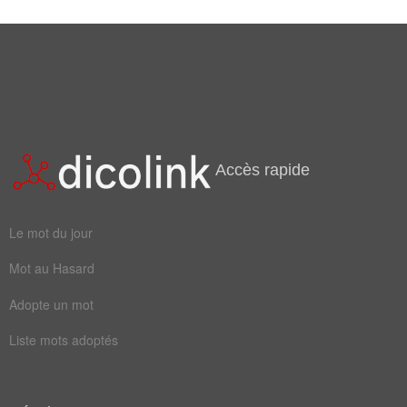
Accès rapide
Le mot du jour
Mot au Hasard
Adopte un mot
Liste mots adoptés