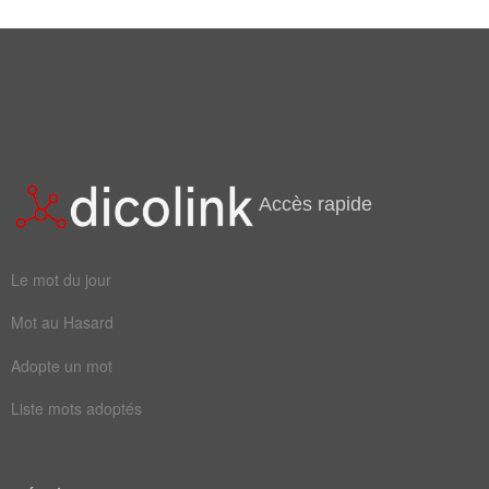
Mots liés par leur sémantique
bis
eve
loto
page
reçu
star
avril
écart
Accès rapide
fiche
moyen
niais
petit
Le mot du jour
quine
remis
Mot au Hasard
vocal
avance
Adopte un mot
commun
dépose
Liste mots adoptés
écrire
rappel
recule
redige