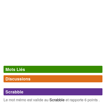
Mots Liés
Discussions
Synonymes
(0)
Comments (0)
Mots avec la même signification
Scrabble
Connectez-vous
inscrivez-vous
Le mot mémo est valide au
Scrabble
et rapporte 6 points .
Champ Lexical
(52)