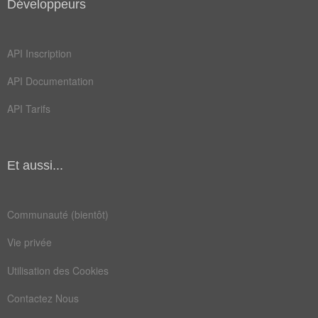
Développeurs
stages
accueil
inclure
interne
API Inscription
lettres
mémento
API Documentation
operees
privees
API Tarifs
archives
bataclan
gobelins
parvenir
Et aussi...
repérage
semestre
actualise
alzheimer
Communauté (bientôt)
ambassade
amelioree
Vie privée
animation
arrestations
Utilisation des Cookies
assassinat
consommer
Contactez Nous
enregistre
garderies