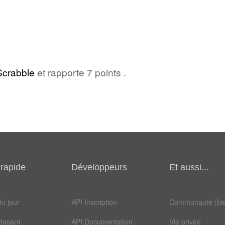
Scrabble
et rapporte 7 points .
rapide
Développeurs
Et aussi...
u jour
API Inscription
Communauté (bie
Hasard
API Documentation
Vie privée