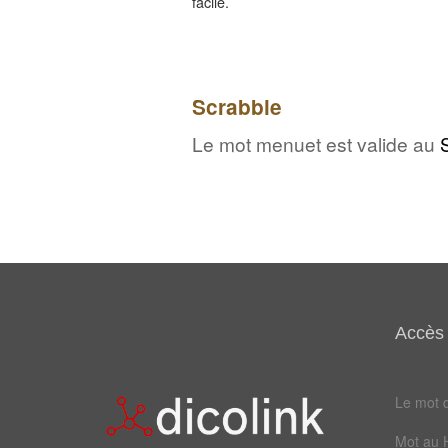
facile.
Scrabble
Le mot menuet est valide au
Accès 
Le mot d
Mot au 