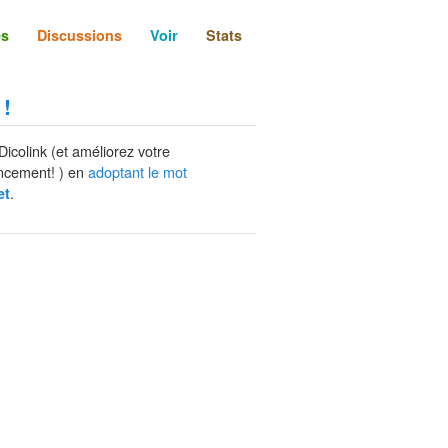
és
Discussions
Voir
Stats
 !
Dicolink (et améliorez votre
ncement! ) en
adoptant le mot
.
et