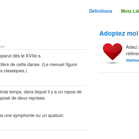
Définitions
Mots Li
Adoptez moi
isé
Aidez 
référe
pparut dès le XVIIe s.
menu
tère de cette danse. (Le menuet figure
s classiques.)
trois temps, dans lequel il y a un repos de
mposé de deux reprises.
ns une symphonie ou un quatuor.