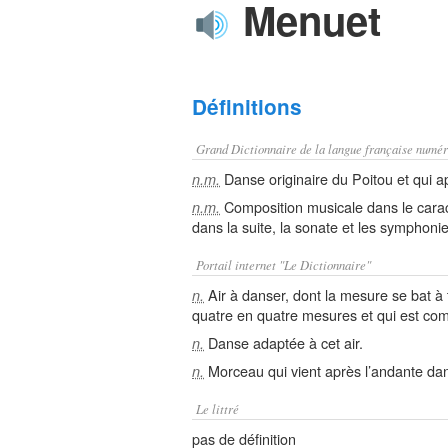
Menuet
Définitions
Grand Dictionnaire de la langue française numér
Danse originaire du Poitou et qui a
n.m.
Composition musicale dans le carac
n.m.
dans la suite, la sonate et les symphonie
Portail internet "Le Dictionnaire"
Air à danser, dont la mesure se bat à 
n.
quatre en quatre mesures et qui est co
Danse adaptée à cet air.
n.
Morceau qui vient après l’andante da
n.
Le littré
pas de définition