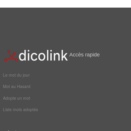
Accès rapide
Le mot du jour
Mot au Hasard
Adopte un mot
Liste mots adoptés