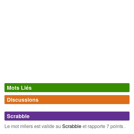
Mots Liés
Discussions
Synonymes
(0)
Comments (0)
Mots avec la même signification
Scrabble
Connectez-vous
inscrivez-vous
Le mot milers est valide au
Scrabble
et rapporte 7 points .