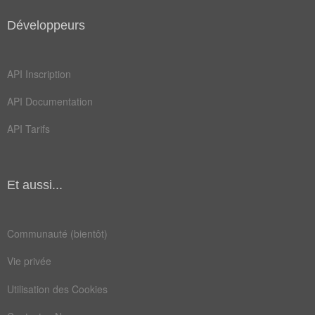
tutsi
vichy
Développeurs
zaire
chiite
corvée
creant
API Inscription
delits
émeute
API Documentation
enrôlé
guerre
API Tarifs
légion
locale
marins
ordres
Et aussi...
piller
police
soldat
tirage
Communauté (bientôt)
citoyen
colonel
Vie privée
colonie
forment
Utilisation des Cookies
gestapo
rebelle