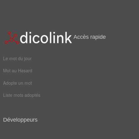
Accès rapide
Le mot du jour
Mot au Hasard
Adopte un mot
Liste mots adoptés
Développeurs