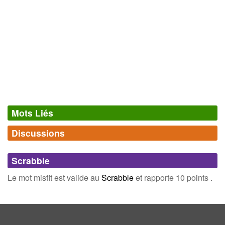
Mots Liés
Discussions
Synonymes
(0)
Comments (0)
Mots avec la même signification
Scrabble
Connectez-vous
inscrivez-vous
Le mot misfit est valide au
Scrabble
et rapporte 10 points .