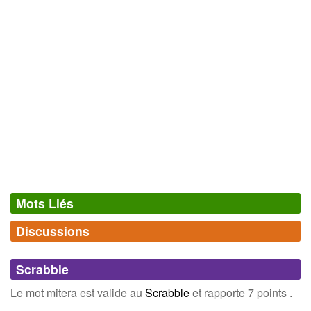
Mots Liés
Discussions
Synonymes
(0)
Comments (0)
Mots avec la même signification
Scrabble
Connectez-vous
inscrivez-vous
Le mot mitera est valide au
Scrabble
et rapporte 7 points .
Champ Lexical
(1)