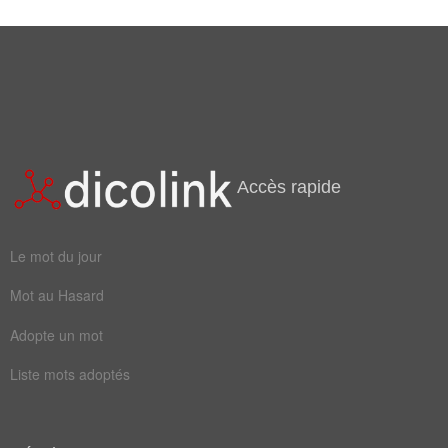
Mots liés par leur sémantique
mitage
Accès rapide
Le mot du jour
Mot au Hasard
Adopte un mot
Liste mots adoptés