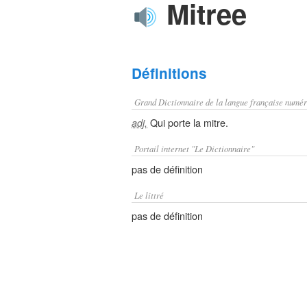
Mitree
Définitions
Grand Dictionnaire de la langue française numér
Qui porte la mitre.
adj.
Portail internet "Le Dictionnaire"
pas de définition
Le littré
pas de définition