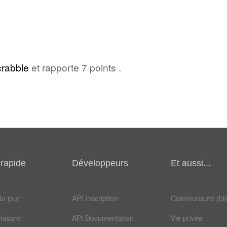
rabble
et rapporte 7 points .
rapide
Développeurs
Et aussi...
u jour
API Inscription
Communauté (bie
Hasard
API Documentation
Vie privée