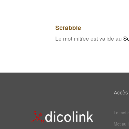
Scrabble
Le mot mitree est valide au
Sc
Accès 
Le mot d
Mot au 