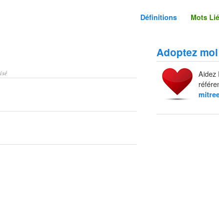
Définitions
Mots Li
Adoptez moi
isé
Aidez 
référe
mitre