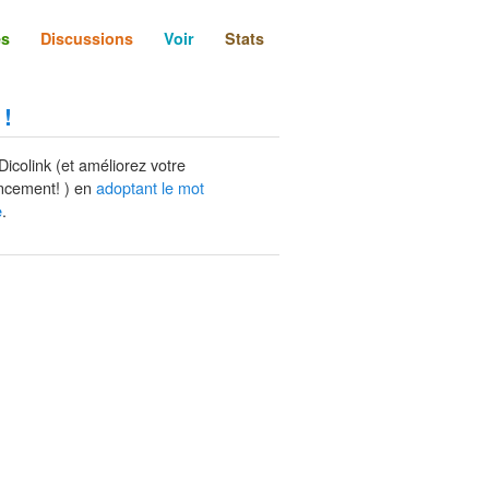
és
Discussions
Voir
Stats
 !
Dicolink (et améliorez votre
ncement! ) en
adoptant le mot
.
e