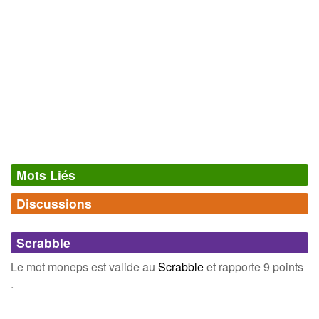
Mots Liés
Discussions
Synonymes
(0)
Comments (0)
Mots avec la même signification
Scrabble
Connectez-vous
inscrivez-vous
Le mot moneps est valide au
Scrabble
et rapporte 9 points
.