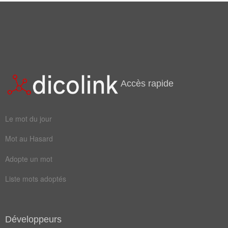
Accès rapide
Le mot du jour
Mot au Hasard
Adopte un mot
Liste mots adoptés
Développeurs