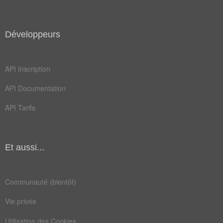
voient
amusant
bafouer
blaguer
Développeurs
faisait
gausser
API Inscription
méprise
moqueur
API Documentation
narguer
pensent
API Tarifs
pouffer
railler
ricaner
rigoler
sérieux
sourire
Et aussi...
tromper
amoureux
Communauté (bientôt)
chambrer
chercher
Vie privée
croyance
dérision
Utilisation des Cookies
glousser
humilier