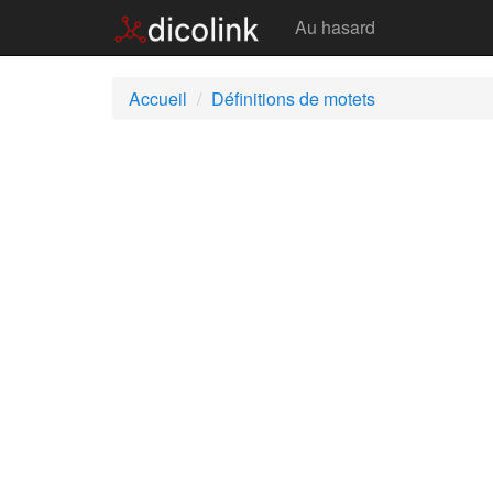
Motets
Au hasard
Accueil
Définitions de motets