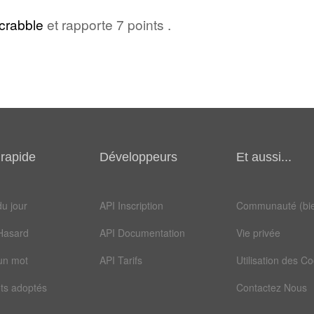
crabble
et rapporte 7 points .
rapide
Développeurs
Et aussi...
u jour
API Inscription
Communauté (bie
Hasard
API Documentation
Vie privée
un mot
API Tarifs
Utilisation des C
ts adoptés
Contactez Nous