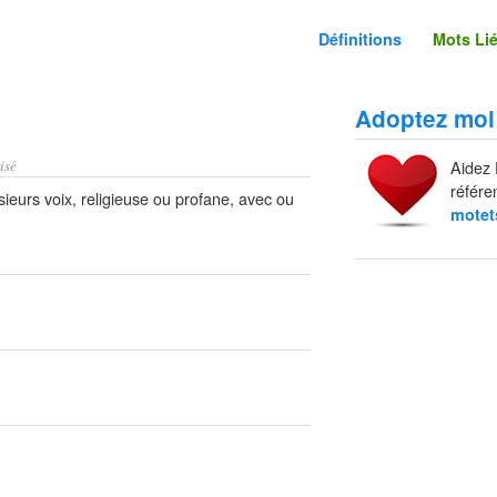
Définitions
Mots Li
Adoptez moi
isé
Aidez 
référe
eurs voix, religieuse ou profane, avec ou
motet