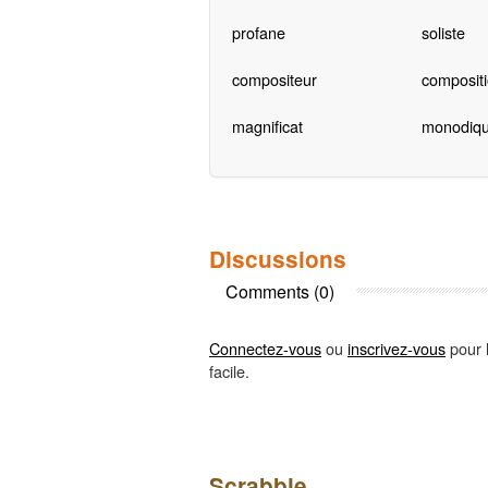
profane
soliste
compositeur
composit
magnificat
monodiq
Discussions
Comments (0)
Connectez-vous
ou
inscrivez-vous
pour l
facile.
Scrabble