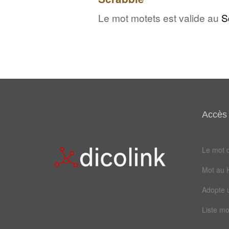
Le mot motets est valide au
S
Accès 
Le mot d
Mot au 
Adopte 
Liste mo