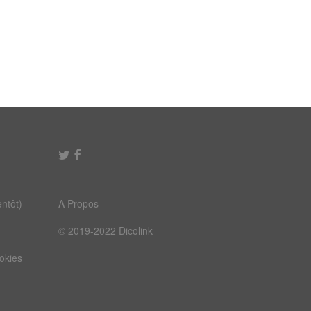
ntôt)
A Propos
© 2019-2022 Dicolink
ookies