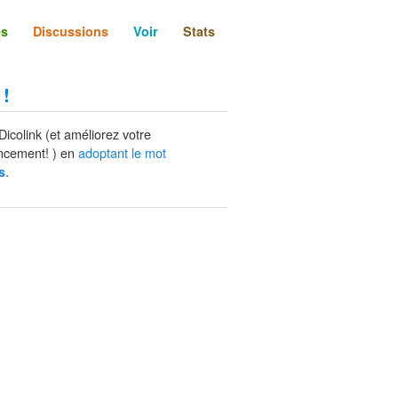
és
Discussions
Voir
Stats
 !
Dicolink (et améliorez votre
ncement! ) en
adoptant le mot
.
s