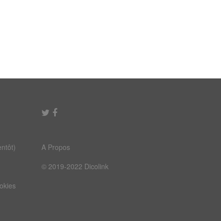
ntôt)
A Propos
© 2019-2022 Dicolink
ookies