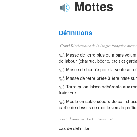
Mottes
Définitions
Grand Dictionnaire de la langue française numér
Masse de terre plus ou moins volumi
n.f.
de labour (charrue, bêche, etc.) et gard
Masse de beurre pour la vente au dét
n.f.
Masse de terre prête à être mise sur 
n.f.
Terre qu'on laisse adhérente aux rac
n.f.
fraîcheur.
Moule en sable séparé de son châssis 
n.f.
partie de dessus de moule vers la parti
Portail internet "Le Dictionnaire"
pas de définition