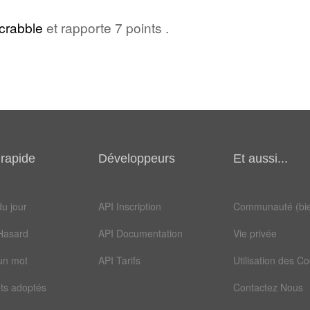
crabble
et rapporte 7 points .
rapide
Développeurs
Et aussi...
u jour
API Inscription
Communauté (bie
Hasard
API Documentation
Vie privée
un mot
API Tarifs
Utilisation des C
ts adoptés
Contactez Nous