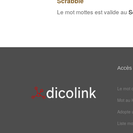
Scrabble
Le mot mottes est valide au
S
Accès 
Le mot d
Mot au 
Adopte 
Liste mo