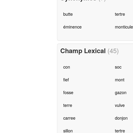
butte
tertre
éminence
monticule
Champ Lexical
(45)
con
soc
fief
mont
fosse
gazon
terre
vulve
carree
donjon
sillon
tertre