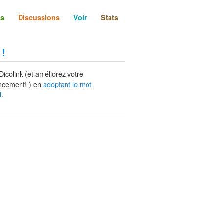
és
Discussions
Voir
Stats
 !
Dicolink (et améliorez votre
ncement! ) en
adoptant le mot
.
i