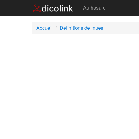
Muesli
Au hasard
Accueil
Définitions de muesli