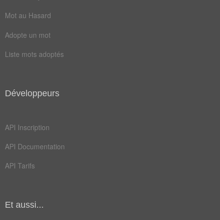
silence
aveugler
Mot au Hasard
clôturer
colmater
Adopte un mot
enclaver
obstruer
Liste mots adoptés
barricader
cadenasser
calfeutrer
chevillard
Développeurs
condamner
détaillant
dissimuler
emprisonner
API Inscription
grillager
verrouiller
API Documentation
API Tarifs
Et aussi...