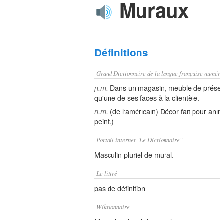
Muraux
Définitions
Grand Dictionnaire de la langue française numér
Dans un magasin, meuble de présent
n.m.
qu'une de ses faces à la clientèle.
(de l'américain) Décor fait pour ani
n.m.
peint.)
Portail internet "Le Dictionnaire"
Masculin pluriel de mural.
Le littré
pas de définition
Wiktionnaire