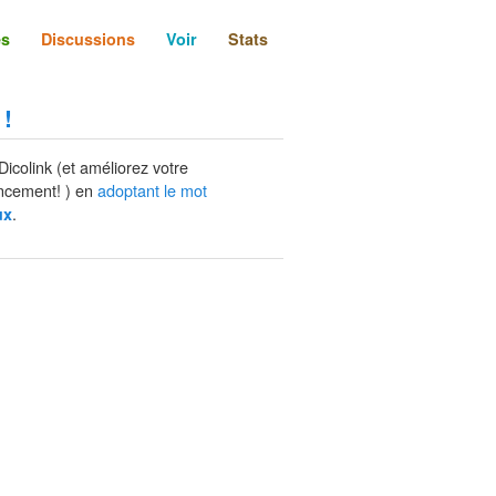
és
Discussions
Voir
Stats
 !
Dicolink (et améliorez votre
ncement! ) en
adoptant le mot
.
ux