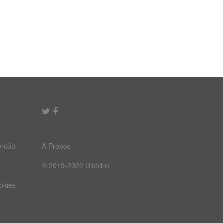
ntôt)
A Propos
© 2019-2022 Dicolink
ookies