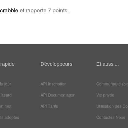
crabble
et rapporte 7 points .
rapide
Développeurs
Et aussi...
u jour
API Inscription
Communauté (bie
Hasard
API Documentation
Vie privée
un mot
API Tarifs
Utilisation des C
ts adoptés
Contactez Nous