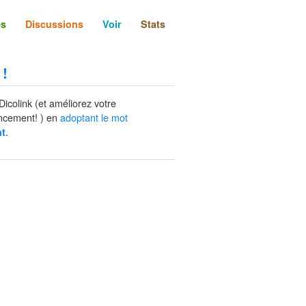
és
Discussions
Voir
Stats
 !
Dicolink (et améliorez votre
ncement! ) en
adoptant le mot
.
t