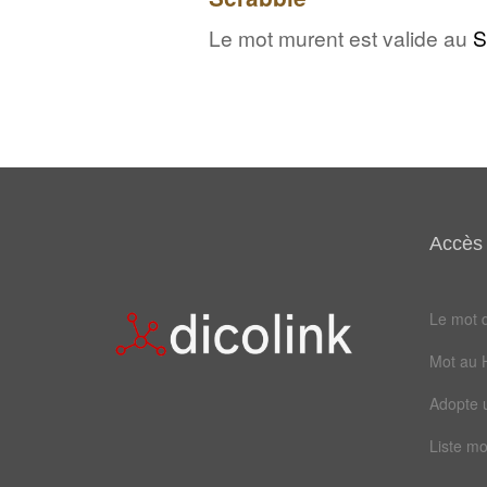
Le mot murent est valide au
S
Accès 
Le mot d
Mot au 
Adopte 
Liste mo