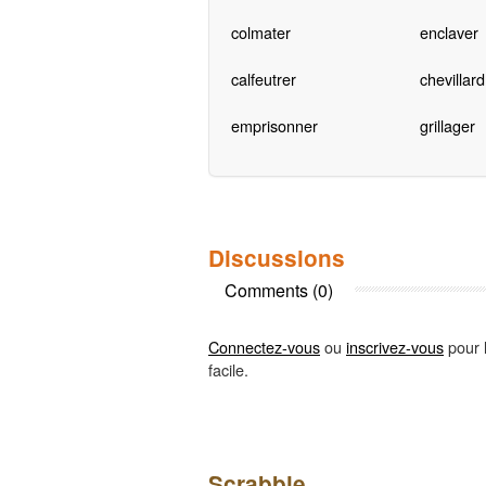
colmater
enclaver
calfeutrer
chevillard
emprisonner
grillager
Discussions
Comments (0)
Connectez-vous
ou
inscrivez-vous
pour l
facile.
Scrabble