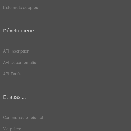
chant
école
Liste mots adoptés
génie
guide
hôtel
momie
Développeurs
objet
parcs
royal
salle
API Inscription
stèle
toile
API Documentation
villa
bronze
API Tarifs
dessin
mécène
muséal
muséum
Et aussi...
palais
public
sphinx
statue
Communauté (bientôt)
trésor
uranie
Vie privée