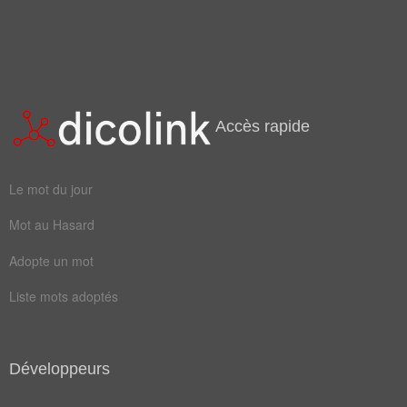
gêne
elfes
forme
magie
nains
ville
herite
trolls
Accès rapide
devenue
ovaires
touchees
creatures
Le mot du jour
decennies
population
Mot au Hasard
soudainement
transformé
Adopte un mot
Liste mots adoptés
Développeurs