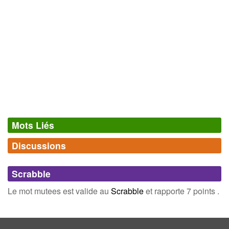
Mots Liés
Discussions
Synonymes
(0)
Comments (0)
Mots avec la même signification
Scrabble
Connectez-vous
inscrivez-vous
Le mot mutees est valide au
Scrabble
et rapporte 7 points .
Champ Lexical
(16)
Mots liés par leur sémantique