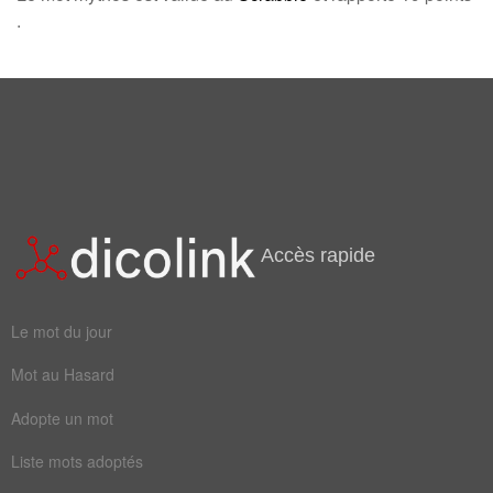
Champ Lexical
(68)
.
Mots liés par leur sémantique
mmm
gros
idée
ment
miso
plan
sale
arête
bande
bizet
Accès rapide
fayot
jurer
Le mot du jour
manon
patin
Mot au Hasard
putes
sergé
Adopte un mot
zappe
arrêté
Liste mots adoptés
assume
bouffi