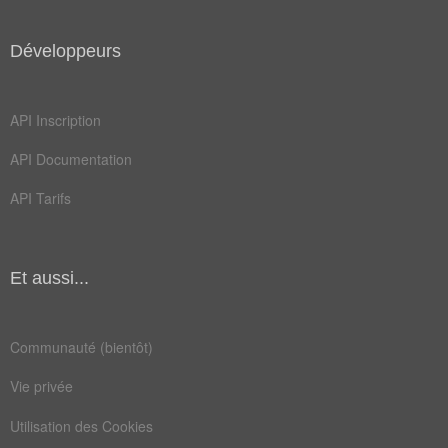
cinglé
disent
gringe
loyale
Développeurs
parano
relayé
API Inscription
shogun
sketch
API Documentation
tarder
tireur
API Tarifs
affirme
annules
blindee
enfonce
farceur
flasque
Et aussi...
habites
légende
Communauté (bientôt)
menteur
oublies
Vie privée
salopes
sylvain
Utilisation des Cookies
abonnees
blaireau