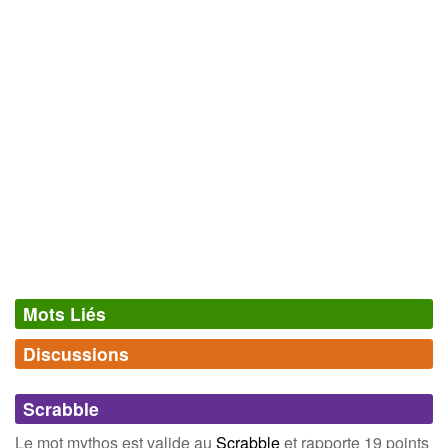
Mots Liés
Discussions
Synonymes
(0)
Comments (0)
Mots avec la même signification
Scrabble
Connectez-vous
inscrivez-vous
Le mot mythos est valide au
Scrabble
et rapporte 19 points