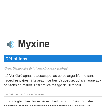
Myxine
Définitions
Grand Dictionnaire de la langue française numérisé
Vertébré agnathe aquatique, au corps anguilliforme sans
n.f.
nageoires paires, à la peau nue très visqueuse, qui s'attaque aux
poissons en mauvais état et les mange de l'intérieur.
Portail internet "Le Dictionnaire"
(Zoologie) Une des espèces d'animaux chordés crâniates
n.
agnathes marins nécrophages ressemblant à une anguille