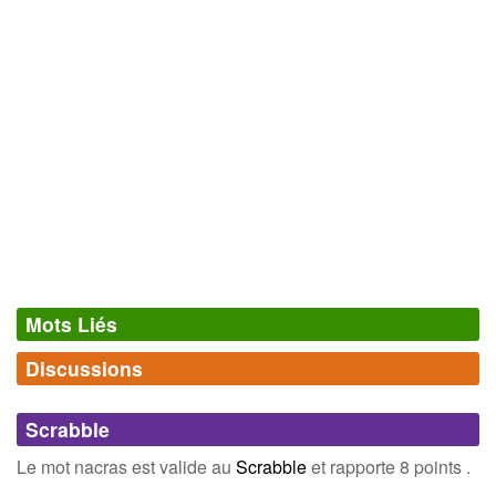
Mots Liés
Discussions
Synonymes
(0)
Comments (0)
Mots avec la même signification
Scrabble
Connectez-vous
inscrivez-vous
Le mot nacras est valide au
Scrabble
et rapporte 8 points .
Champ Lexical
(4)