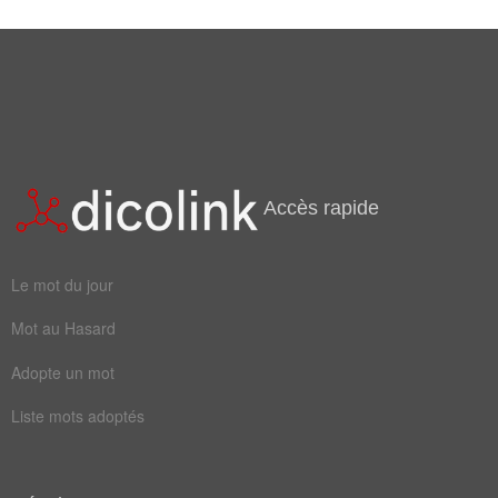
Mots liés par leur sémantique
iriser
moirer
opalin
iridescent
Accès rapide
Le mot du jour
Mot au Hasard
Adopte un mot
Liste mots adoptés