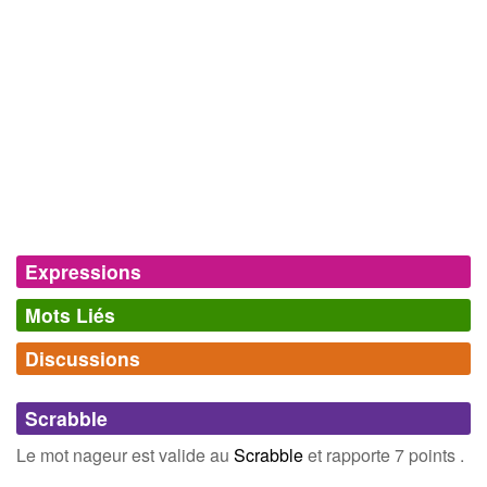
Expressions
Mots Liés
Nageur de combat
homme-grenouille.
Discussions
Synonymes
(5)
Comments (0)
Mots avec la même signification
Scrabble
poupée
rameur
Connectez-vous
inscrivez-vous
Le mot nageur est valide au
Scrabble
et rapporte 7 points .
baigneur
canoteur