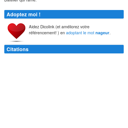
Adoptez moi !
Aidez Dicolink (et améliorez votre
référencement! ) en
adoptant le mot
.
nageur
Citations
Madame la Comtesse est-elle visible? - Madame est au bain. - Annoncez
un
nageur
!
Aurélien Scholl
Ni Dieu ni maître, même
nageur
!
Jean Yanne
Un
nageur
, pour moi, c'est déjà un noyé.
Marcel Proust