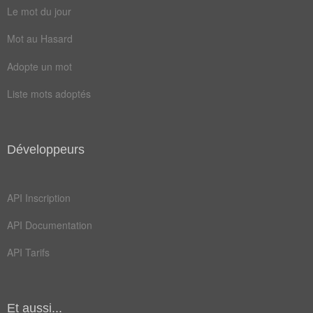
Le mot du jour
chinois
cravate
Mot au Hasard
capitale
dynastie
Adopte un mot
japonais
mandchou
Liste mots adoptés
massacre
pantalon
nationaliste
Développeurs
API Inscription
API Documentation
API Tarifs
Et aussi...