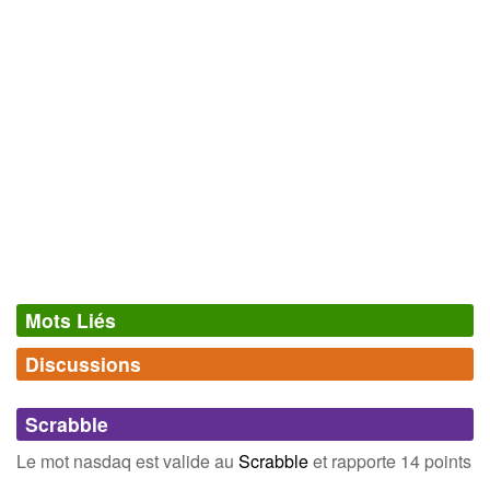
Mots Liés
Discussions
Synonymes
(0)
Comments (0)
Mots avec la même signification
Scrabble
Connectez-vous
inscrivez-vous
Le mot nasdaq est valide au
Scrabble
et rapporte 14 points
Champ Lexical
(7)
.