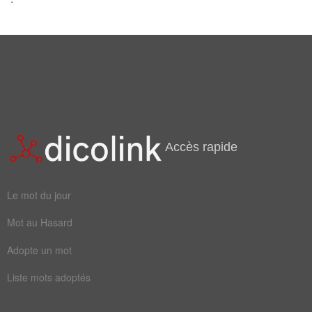
Mots liés par leur sémantique
bourse
dealer
indice
boursier
cotation
capitalisation
électronique
Accès rapide
Le mot du jour
Mot au Hasard
Adopte un mot
Liste mots adoptés