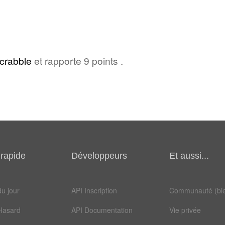
crabble
et rapporte 9 points .
rapide
Développeurs
Et aussi...
u jour
API Inscription
Communauté (bie
Hasard
API Documentation
Vie privée