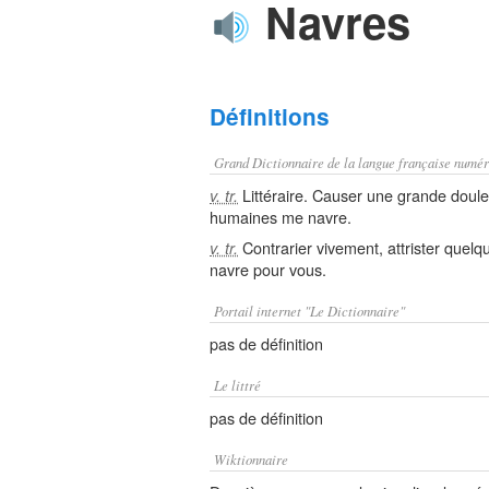
Navres
Définitions
Grand Dictionnaire de la langue française numér
Littéraire. Causer une grande doule
v. tr.
humaines me navre.
Contrarier vivement, attrister quelq
v. tr.
navre pour vous.
Portail internet "Le Dictionnaire"
pas de définition
Le littré
pas de définition
Wiktionnaire