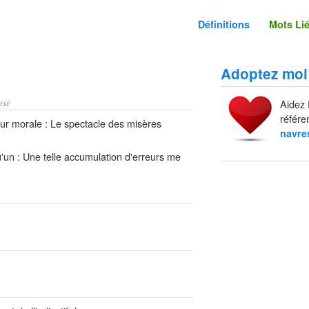
Définitions
Mots Li
Adoptez moi
isé
Aidez 
référe
ur morale : Le spectacle des misères
navre
u'un : Une telle accumulation d'erreurs me