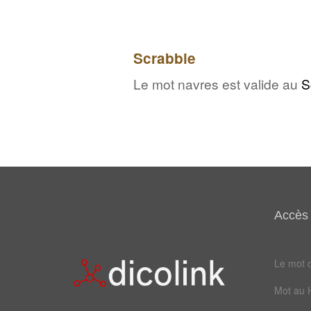
Scrabble
Le mot navres est valide au
S
Accès 
Le mot d
Mot au 