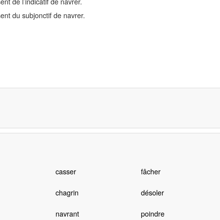
t de l’indicatif de navrer.
nt du subjonctif de navrer.
casser
fâcher
chagrin
désoler
navrant
poindre