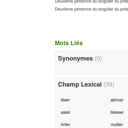
Deuxième personne du singulier du présen
Deuxième personne du singulier du prése
Mots Liés
Synonymes
(0)
Champ Lexical
(39)
léser
abîmer
saisir
blesser
irriter
mutiler