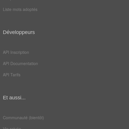
singes
traite
Liste mots adoptés
albinos
esclave
fantôme
négrier
Développeurs
racisme
raciste
adjectif
colonial
API Inscription
fantasme
fatiguer
API Documentation
negresse
acception
API Tarifs
affranchi
africaine
connotation
domestique
Et aussi...
esclavage
esclavagiste
négrillon
négritude
Communauté (bientôt)
péjoratif
sénégalais
Vie privée