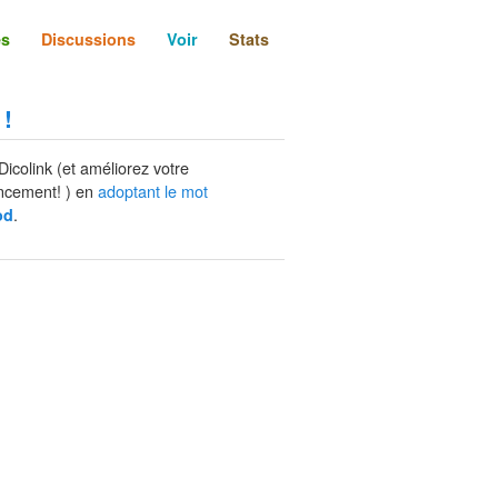
és
Discussions
Voir
Stats
 !
Dicolink (et améliorez votre
ncement! ) en
adoptant le mot
.
od