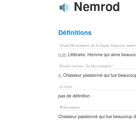
Nemrod
Définitions
Grand Dictionnaire de la langue française numér
Littéraire. Homme qui aime beaucou
n.m.
Portail internet "Le Dictionnaire"
Chasseur passionné qui tue beaucoup 
n.
Le littré
pas de définition
Wiktionnaire
Chasseur passionné qui tue beaucoup de