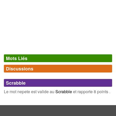
Mots Liés
Discussions
Synonymes
(0)
Comments (0)
Mots avec la même signification
Scrabble
Connectez-vous
inscrivez-vous
Le mot nepete est valide au
Scrabble
et rapporte 8 points .
Champ Lexical
(1)
Mots liés par leur sémantique
étrusque