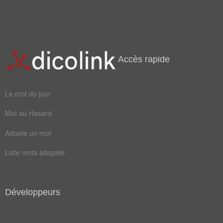
Accès rapide
Le mot du jour
Mot au Hasard
Adopte un mot
Liste mots adoptés
Développeurs