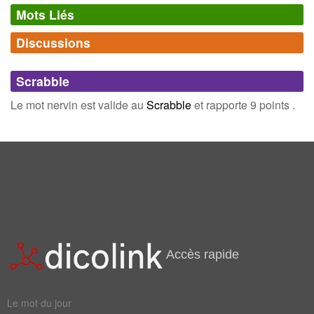
Mots Liés
Discussions
Synonymes
(0)
Comments (0)
Mots avec la même signification
Scrabble
Connectez-vous
inscrivez-vous
Le mot nervin est valide au
Scrabble
et rapporte 9 points .
Champ Lexical
(5)
Mots liés par leur sémantique
toniques
evacuants
inflammation
purgatifs
strychnine
Accès rapide
Le mot du jour