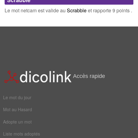
Connectez-vous
inscrivez-vous
Le mot netcam est valide au
Scrabble
et rapporte 9 points .
Champ Lexical
(1)
Mots liés par leur sémantique
webcam
Accès rapide
Le mot du jour
Mot au Hasard
Adopte un mot
Liste mots adoptés