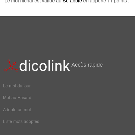
Le mot nichat est valide au
Scrabble
et rapporte 11 points .
Champ Lexical
(21)
Mots liés par leur sémantique
va
nid
aire
airer
gîter
loger
vivre
camper
Accès rapide
couver
coucher
habiter
incuber
Le mot du jour
nichoir
occuper
Mot au Hasard
percher
peupler
Adopte un mot
résider
demeurer
Liste mots adoptés
nidifier
entretenir