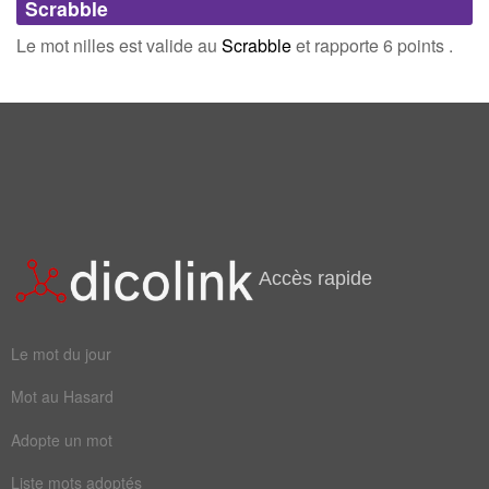
Scrabble
bobine
manivelle
Connectez-vous
inscrivez-vous
Le mot nilles est valide au
Scrabble
et rapporte 6 points .
Accès rapide
Le mot du jour
Mot au Hasard
Adopte un mot
Liste mots adoptés