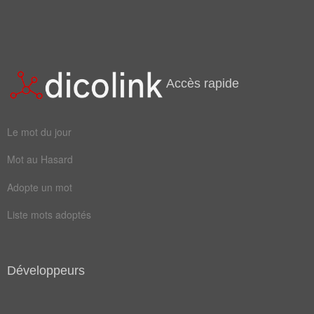
Accès rapide
Le mot du jour
Mot au Hasard
Adopte un mot
Liste mots adoptés
Développeurs