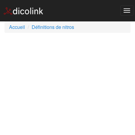
Tog
nav
Accueil
Définitions de nitros