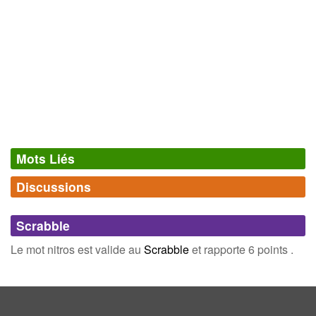
Mots Liés
Discussions
Synonymes
(0)
Comments (0)
Mots avec la même signification
Scrabble
Connectez-vous
inscrivez-vous
Le mot nitros est valide au
Scrabble
et rapporte 6 points .