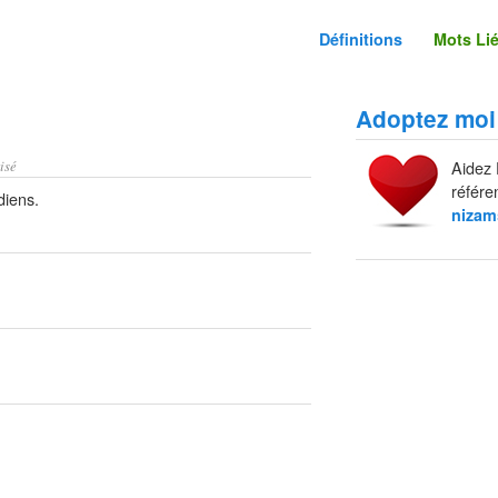
Définitions
Mots Li
Adoptez moi
isé
Aidez 
référe
diens.
nizam