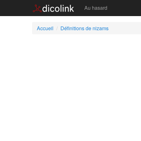
Nizams
Au hasard
Accueil
Définitions de nizams