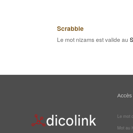
Scrabble
Le mot nizams est valide au
S
Accès 
Le mot d
Mot au 