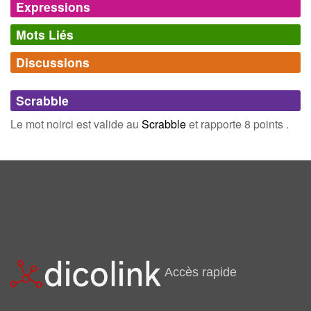
Expressions
Mots Liés
Noircir du papier
écrire abondamment.
Familier.
Discussions
Synonymes
(31)
Comments (0)
Mots avec la même signification
Scrabble
brun
gris
Connectez-vous
inscrivez-vous
Le mot noirci est valide au
Scrabble
et rapporte 8 points .
hâle
ivre
pete
sali
soûl
bruni
leste
raide
saoul
tache
tanne
teint
Accès rapide
terni
accusé