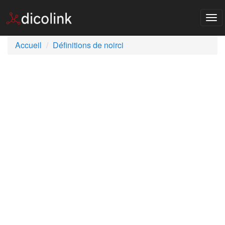
Tog
nav
Accueil
Définitions de noirci