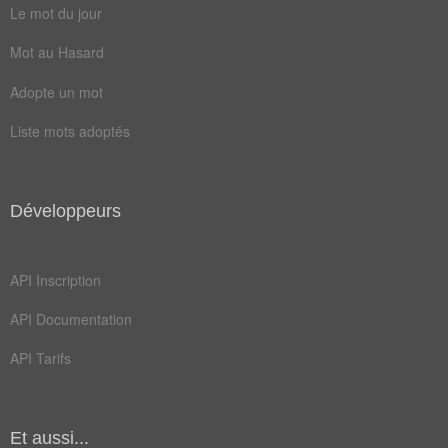
Le mot du jour
beurre
bronze
Mot au Hasard
charge
décrié
Adopte un mot
imbibe
culotte
Liste mots adoptés
diffamé
souille
calomnie
excessif
obscurci
pompette
Développeurs
barbouille
carbonise
API Inscription
emoustille
API Documentation
Antonymes
(7)
API Tarifs
Mots avec la signification contraire
lave
pâle
Et aussi...