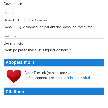
Devenu noir.
Le littré
Sens 1: Rendu noir. Obscurci.
Sens 2: Fig. Assombri, en parlant des idées, de l'âme, etc.
Wiktionnaire
Devenu noir.
Participe passé masculin singulier de noircir.
Adoptez moi !
Aidez Dicolink (et améliorez votre
référencement! ) en
adoptant le mot
.
noirci
Citations
Cet amas horrible de papier
noirci
qui moisit obscurément chez les
bouquinistes.