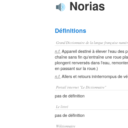
Norias
Définitions
Grand Dictionnaire de la langue française numér
Appareil destiné à élever l'eau des p
n.f.
chaîne sans fin qu'entraîne une roue pl
plongent renversés dans l'eau, remonten
en passant sur la roue.)
Allers et retours ininterrompus de vé
n.f.
Portail internet "Le Dictionnaire"
pas de définition
Le littré
pas de définition
Wiktionnaire