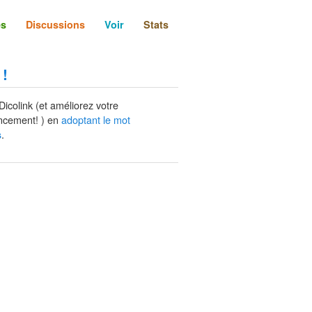
és
Discussions
Voir
Stats
 !
Dicolink (et améliorez votre
ncement! ) en
adoptant le mot
.
s