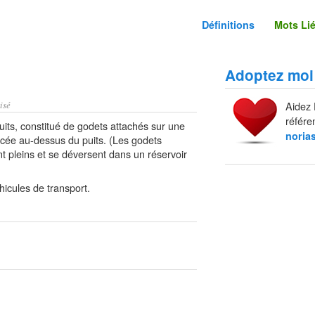
Définitions
Mots Li
Adoptez moi
isé
Aidez 
référe
uits, constitué de godets attachés sur une
noria
acée au-dessus du puits. (Les godets
t pleins et se déversent dans un réservoir
hicules de transport.