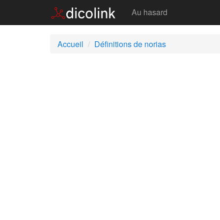
Norias
Au hasard
Accueil
Définitions de norias