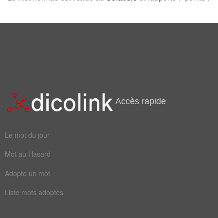
Champ Lexical
(1)
Mots liés par leur sémantique
outras
Accès rapide
Le mot du jour
Mot au Hasard
Adopte un mot
Liste mots adoptés