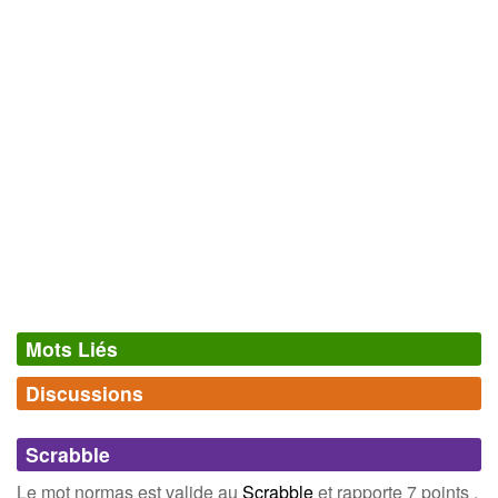
Mots Liés
Discussions
Synonymes
(0)
Comments (0)
Mots avec la même signification
Scrabble
Connectez-vous
inscrivez-vous
Le mot normas est valide au
Scrabble
et rapporte 7 points .