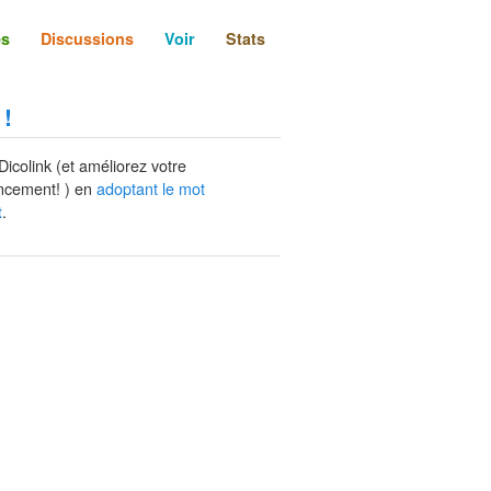
és
Discussions
Voir
Stats
 !
Dicolink (et améliorez votre
ncement! ) en
adoptant le mot
.
t