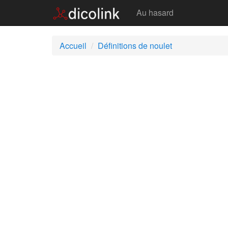
Noulet
Au hasard
Accueil
Définitions de noulet