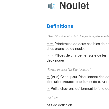
Noulet
Définitions
Grand Dictionnaire de la langue française numér
Pénétration de deux combles de hau
n.m.
dites branches du noulet.
Pièces de charpente (sorte de ferme 
n.m.
deux noues.
Portail internet "Le Dictionnaire"
(Arts) Canal pour l’écoulement des eau
n.
des tuiles creuses, des lames de cuivre
Petits chevrons qui forment le fond d
n.
Le littré
pas de définition