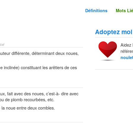
Définitions
Mots Li
Adoptez moi
isé
Aidez 
référe
teur différente, déterminant deux noues,
noule
inclinée) constituant les arêtiers de ces
x, fait avec des noues, c’est-à- dire avec
 ou de plomb recourbées, etc.
e la noue entre deux combles.