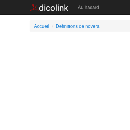
Novera
Au hasard
Accueil
Définitions de novera