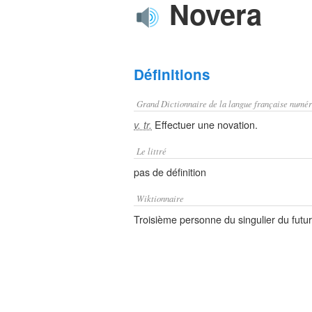
Novera
Définitions
Grand Dictionnaire de la langue française numér
Effectuer une novation.
v. tr.
Le littré
pas de définition
Wiktionnaire
Troisième personne du singulier du futu