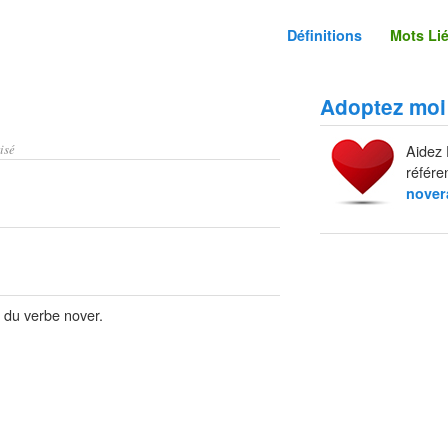
Définitions
Mots Li
Adoptez moi
isé
Aidez 
référe
nover
r du verbe nover.