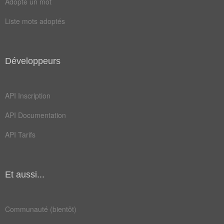
Adopte un mot
ponctuellement
prescriptions
Liste mots adoptés
prêtresse
promptement
respectee
Développeurs
API Inscription
API Documentation
API Tarifs
Et aussi...
Communauté (bientôt)