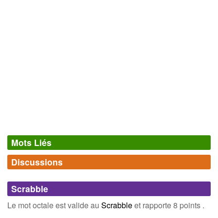
Mots Liés
Discussions
Synonymes
(0)
Comments (0)
Mots avec la même signification
Scrabble
Connectez-vous
inscrivez-vous
Le mot octale est valide au
Scrabble
et rapporte 8 points .
Champ Lexical
(2)