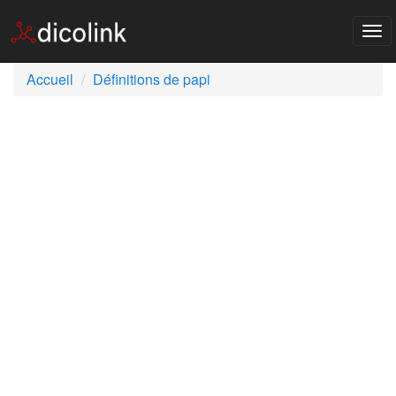
Tog
nav
Accueil
Définitions de papi