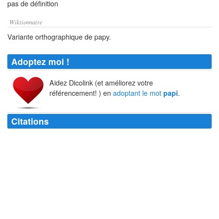
pas de définition
Wiktionnaire
Variante orthographique de papy.
Adoptez moi !
Aidez Dicolink (et améliorez votre
référencement! ) en
adoptant le mot
.
papi
Citations
La papamobile, c'est "l'immatriculée conception" : un
pape
au-dessus,
seize soupapes au-dessous.
Coluche
Le
pape
? Combien de divisions ?
Staline
J'adorerais devenir
papa
. J'espère que je saurai bien me comporter.