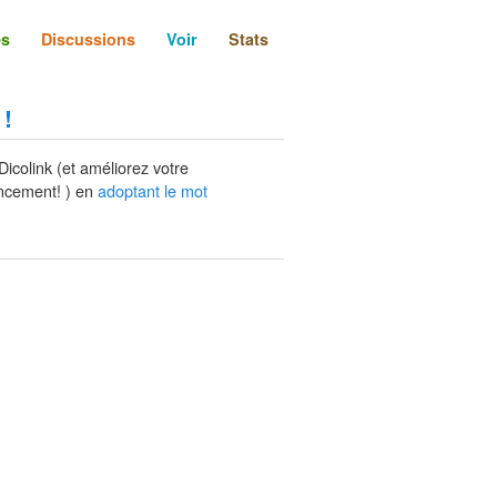
és
Discussions
Voir
Stats
 !
Dicolink (et améliorez votre
ncement! ) en
adoptant le mot