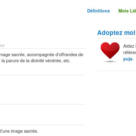
Définitions
Mots Li
Adoptez moi
isé
Aidez 
référe
 image sacrée, accompagnée d'offrandes de
.
puja
 la parure de la divinité vénérée, etc.
 d’une image sacrée.