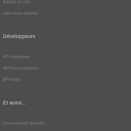
Adopte un mot
album
année
Liste mots adoptés
genre
label
ragga
style
Développeurs
fouine
ghetto
gringe
groupe
API Inscription
parole
rapper
API Documentation
reggae
rythme
API Tarifs
sample
battles
chanson
couplet
Et aussi...
électro
morceau
musical
musique
Communauté (bientôt)