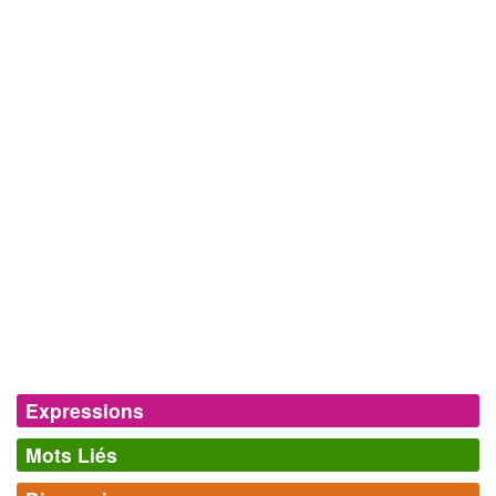
Expressions
Mots Liés
Rap français,
mouvement musical apparu en France en 1983,