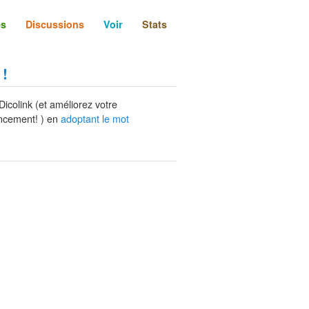
és
Discussions
Voir
Stats
 !
Dicolink (et améliorez votre
ncement! ) en
adoptant le mot