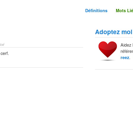
Définitions
Mots Li
Adoptez moi
isé
Aidez 
référe
cerf.
.
reez