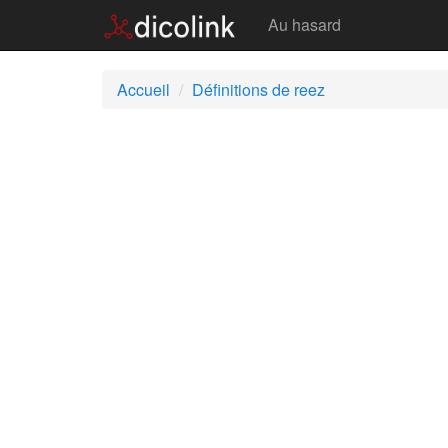
Reez
Au hasard
Accueil
Définitions de reez