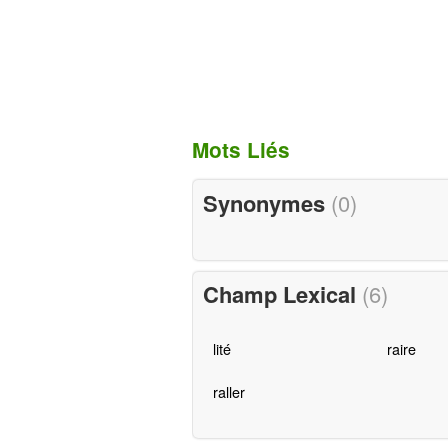
Mots Liés
Synonymes
(0)
Champ Lexical
(6)
lité
raire
raller