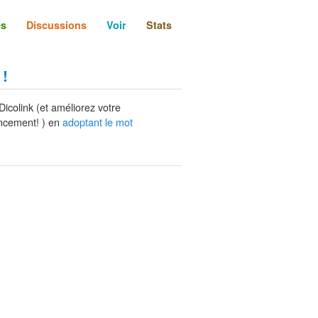
és
Discussions
Voir
Stats
 !
Dicolink (et améliorez votre
ncement! ) en
adoptant le mot