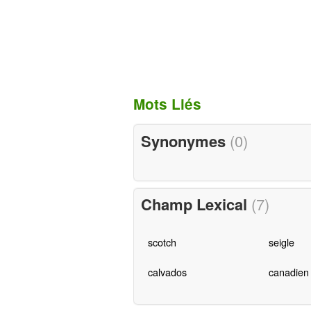
Mots Liés
Synonymes
(0)
Champ Lexical
(7)
scotch
seigle
calvados
canadien