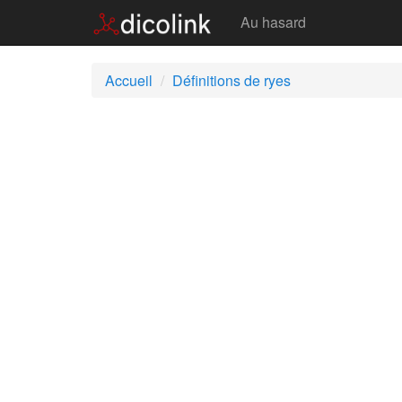
Ryes
Au hasard
Accueil
Définitions de ryes