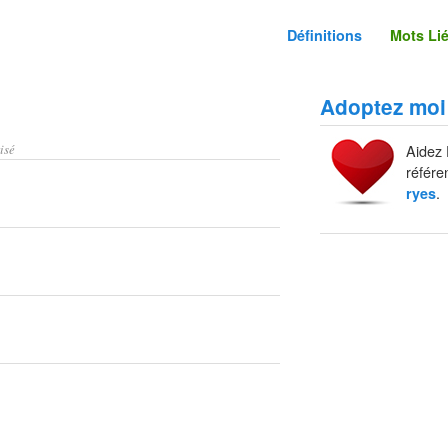
Définitions
Mots Li
Adoptez moi
isé
Aidez 
référe
.
ryes