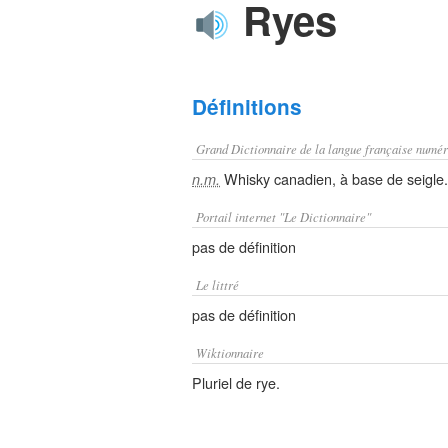
Ryes
Définitions
Grand Dictionnaire de la langue française numér
Whisky canadien, à base de seigle.
n.m.
Portail internet "Le Dictionnaire"
pas de définition
Le littré
pas de définition
Wiktionnaire
Pluriel de rye.